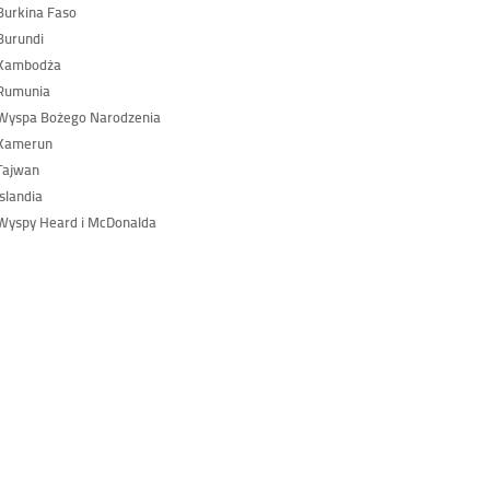
urkina Faso
Burundi
Kambodża
Rumunia
Wyspa Bożego Narodzenia
Kamerun
Tajwan
slandia
yspy Heard i McDonalda