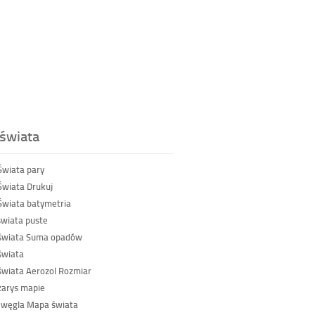
świata
wiata pary
wiata Drukuj
wiata batymetria
wiata puste
świata Suma opadów
świata
wiata Aerozol Rozmiar
zarys mapie
 węgla Mapa świata