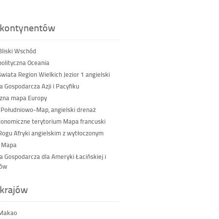
kontynentów
liski Wschód
olityczna Oceania
wiata Region Wielkich Jezior 1 angielski
a Gospodarcza Azji i Pacyfiku
czna mapa Europy
 Południowo-Map, angielski drenaż
tonomiczne terytorium Mapa francuski
ogu Afryki angielskim z wytłoczonym
a Mapa
a Gospodarcza dla Ameryki Łacińskiej i
bów
krajów
Makao