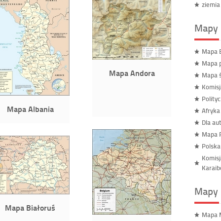
ziemia
Mapy 
Mapa B
Mapa p
Mapa Andora
Mapa ś
Komisj
Polity
Mapa Albania
Afryka
Dla au
Mapa R
Polsk
Komisj
Karai
Mapy 
Mapa Białoruś
Mapa 