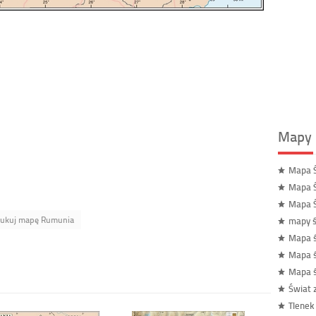
Mapy 
Mapa Ś
Mapa Ś
Mapa Ś
ukuj mapę Rumunia
mapy ś
Mapa 
Mapa 
Mapa ś
Świat 
Tlenek