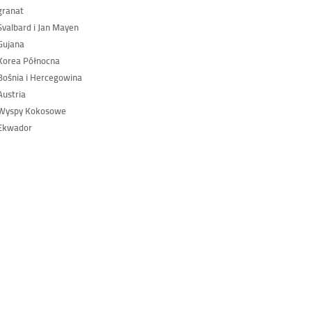
granat
valbard i Jan Mayen
Gujana
Korea Północna
ośnia i Hercegowina
ustria
Wyspy Kokosowe
Ekwador