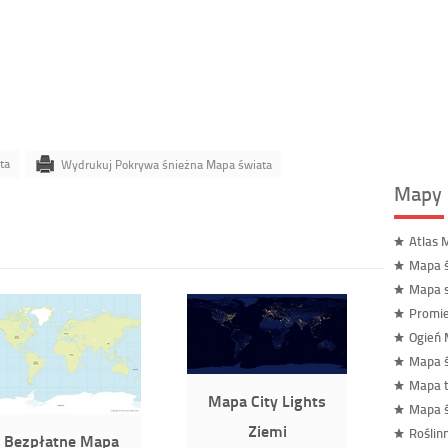
ta
Wydrukuj Pokrywa śnieżna Mapa świata
Mapy 
Atlas 
Mapa ś
Mapa s
Promie
Ogień 
Mapa 
Mapa t
Mapa City Lights
Mapa ś
Ziemi
Roślin
Bezpłatne Mapa