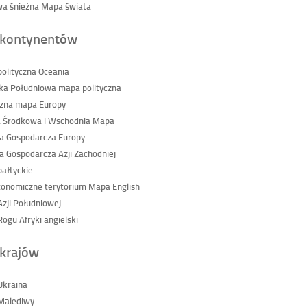
a śnieżna Mapa świata
kontynentów
olityczna Oceania
a Południowa mapa polityczna
czna mapa Europy
 Środkowa i Wschodnia Mapa
a Gospodarcza Europy
a Gospodarcza Azji Zachodniej
ałtyckie
tonomiczne terytorium Mapa English
Azji Południowej
ogu Afryki angielski
krajów
Ukraina
Malediwy