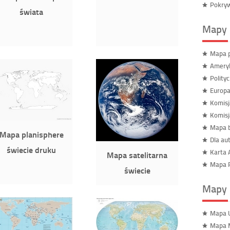
Pokryw
świata
Mapy 
Mapa p
Ameryk
Polity
Europa
Komisj
Komisj
Mapa b
Mapa planisphere
Dla au
świecie druku
Karta 
Mapa satelitarna
Mapa R
świecie
Mapy 
Mapa 
Mapa 