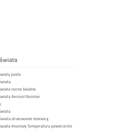
świata
wiata puste
Świata
wiata nocne światła
wiata Aerozol Rozmiar
y
świata
wiata drukowanie dziewicą
wiata Anomaly Temperatura powierzchni