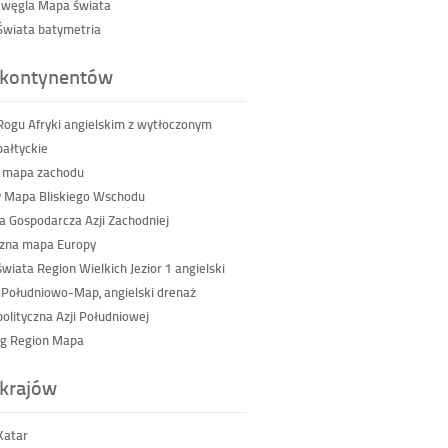
 węgla Mapa świata
wiata batymetria
kontynentów
ogu Afryki angielskim z wytłoczonym
ałtyckie
 mapa zachodu
 Mapa Bliskiego Wschodu
a Gospodarcza Azji Zachodniej
czna mapa Europy
wiata Region Wielkich Jezior 1 angielski
 Południowo-Map, angielski drenaż
olityczna Azji Południowej
g Region Mapa
krajów
Katar