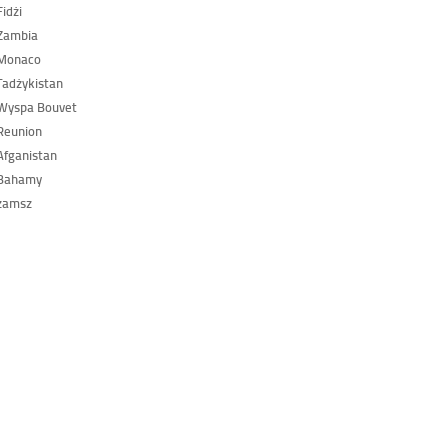
idżi
Zambia
Monaco
adżykistan
Wyspa Bouvet
Reunion
fganistan
Bahamy
zamsz