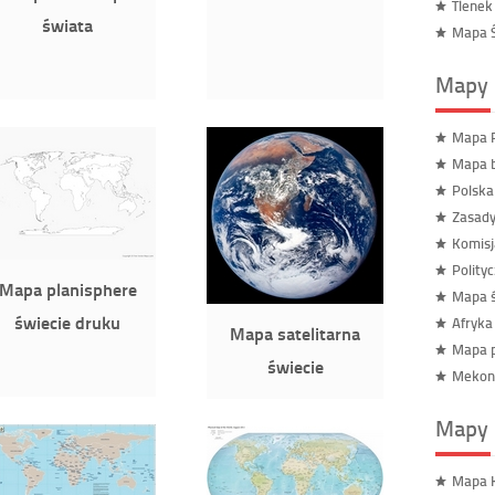
Tlenek
świata
Mapa Ś
Mapy 
Mapa R
Mapa b
Polska
Zasady
Komisj
Polity
Mapa planisphere
Mapa ś
świecie druku
Afryka
Mapa satelitarna
Mapa p
świecie
Mekon
Mapy 
Mapa 