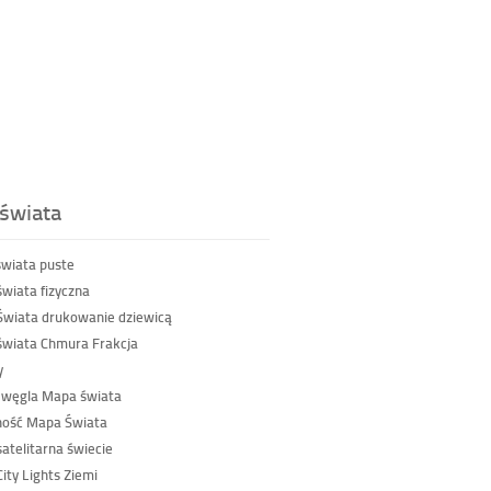
świata
wiata puste
wiata fizyczna
wiata drukowanie dziewicą
wiata Chmura Frakcja
y
 węgla Mapa świata
ność Mapa Świata
atelitarna świecie
ity Lights Ziemi