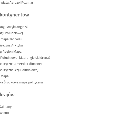
wiata Aerozol Rozmiar
kontynentów
ogu Afryki angielski
Azji Południowej
 mapa zachodu
izyczna Arktyka
g Region Mapa
 Południowo-Map, angielski drenaż
olityczna Ameryki Północnej
olityczna Azji Południowej
a Mapa
a Środkowa mapa polityczna
krajów
Kajmany
żibuti