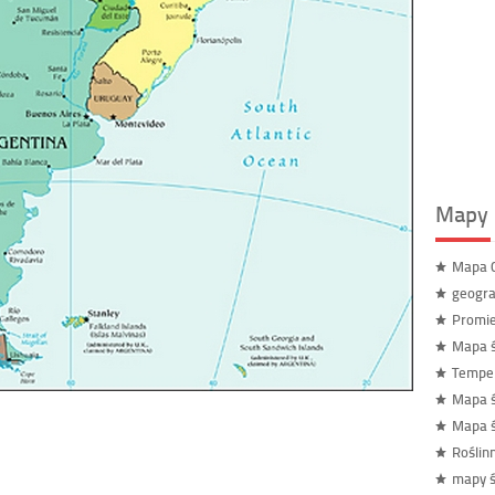
Mapy 
Mapa C
geogra
Promie
Mapa ś
Temper
Mapa ś
Mapa 
Roślin
mapy ś