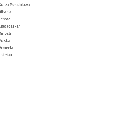
Korea Południowa
lbania
Lesoto
Madagaskar
iribati
Polska
Armenia
Tokelau