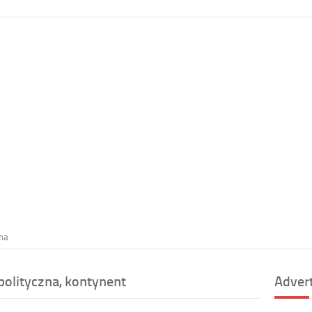
na
olityczna, kontynent
Adver