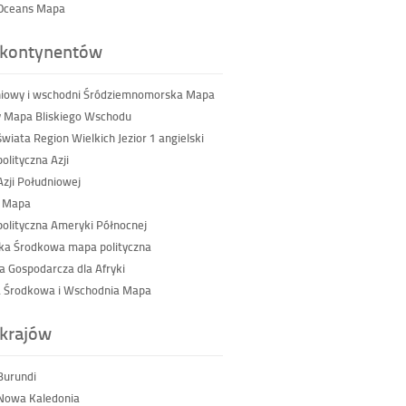
 Oceans Mapa
kontynentów
iowy i wschodni Śródziemnomorska Mapa
 Mapa Bliskiego Wschodu
wiata Region Wielkich Jezior 1 angielski
olityczna Azji
Azji Południowej
a Mapa
olityczna Ameryki Północnej
a Środkowa mapa polityczna
a Gospodarcza dla Afryki
 Środkowa i Wschodnia Mapa
krajów
Burundi
Nowa Kaledonia