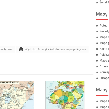
Świat
Mapy 
Połudn
Zasady
Mapa ś
Mapa p
Karta 
olityczna
Wydrukuj Ameryka Południowa mapa polityczna
Polsk
Mapa p
Ameryk
Komisj
Europa
Mapy 
Mapa 
Mapa 