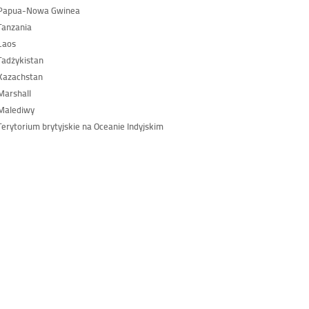
Papua-Nowa Gwinea
Tanzania
Laos
adżykistan
Kazachstan
arshall
Malediwy
erytorium brytyjskie na Oceanie Indyjskim