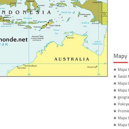
Mapy 
Mapa 
Świat 
Mapa C
Mapa ś
geogra
Pokryw
Promie
Mapa ś
Mapa ś