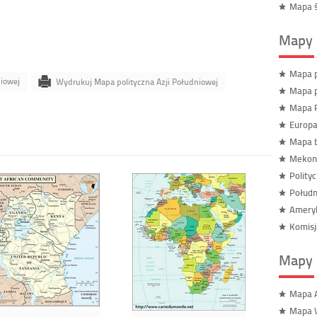
Mapa ś
Mapy 
Mapa p
niowej
Wydrukuj Mapa polityczna Azji Południowej
Mapa p
Mapa R
Europa
Mapa b
Mekon
Polity
Połudn
Ameryk
Komisj
Mapy 
Mapa A
Mapa 