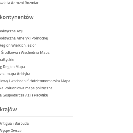
wiata Aerozol Rozmiar
kontynentów
olityczna Azji
olityczna Ameryki Północnej
egion Wielkich Jezior
 Środkowa i Wschodnia Mapa
ałtyckie
g Region Mapa
czna mapa Arktyka
iowy i wschodni Śródziemnomorska Mapa
a Południowa mapa polityczna
a Gospodarcza Azji i Pacyfiku
krajów
ntigua i Barbuda
Wyspy Owcze