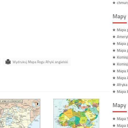
chmur
Mapy 
Mapa p
Ameryk
Mapa p
Mapa p
Komisj
Wydrukuj Mapa Rogu Afryki angielski
Komisj
Mapa R
Mapa A
Afryk
Mapa B
Mapy 
Mapa S
Mapa E