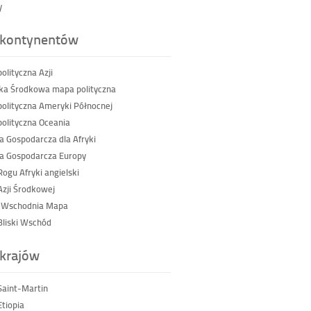
y
kontynentów
olityczna Azji
a Środkowa mapa polityczna
olityczna Ameryki Północnej
olityczna Oceania
a Gospodarcza dla Afryki
a Gospodarcza Europy
ogu Afryki angielski
zji Środkowej
a Wschodnia Mapa
liski Wschód
krajów
aint-Martin
tiopia