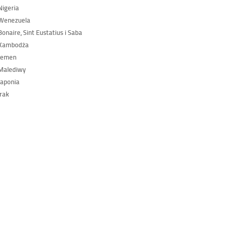
igeria
Wenezuela
onaire, Sint Eustatius i Saba
Kambodża
Jemen
Malediwy
aponia
rak