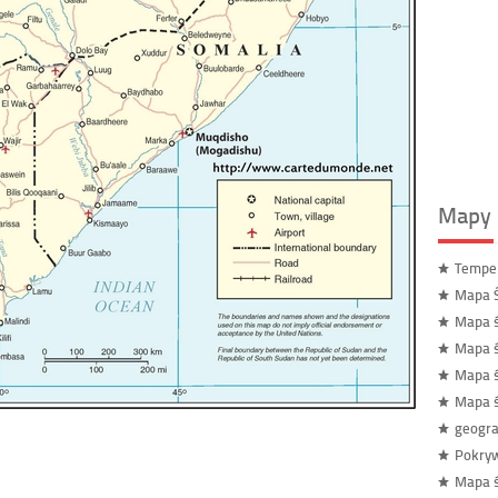
Mapy 
Temper
Mapa Ś
Mapa 
Mapa ś
Mapa ś
Mapa ś
geogra
Pokryw
Mapa ś