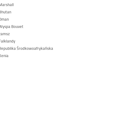
arshall
Bhutan
Oman
Wyspa Bouvet
zamsz
alklandy
epublika Środkowoafrykańska
Kenia