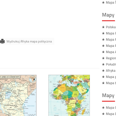
Mapa Ś
Mapy 
Polska
Mapa ś
Mapa R
Wydrukuj Afryka mapa polityczna
Mapa R
Mapa A
Region
Połudn
Afryka
Mapa p
Mapa b
Mapy 
Mapa G
Mapa 