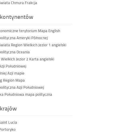
wiata Chmura Frakcja
kontynentów
tonomiczne terytorium Mapa English
olityczna Ameryki Północnej
wiata Region Wielkich Jezior 1 angielski
olityczna Oceania
 Wielkich Jezior 2 Karta angielski
Azji Południowej
niej Azji mapie
g Region Mapa
olityczna Azji Południowej
a Południowa mapa polityczna
krajów
aint Lucia
Portoryko