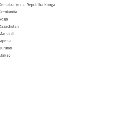
Demokratyczna Republika Konga
renlandia
Rosja
Kazachstan
arshall
aponia
Burundi
Makao