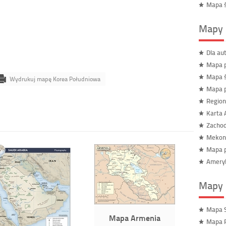
Mapa ś
Mapy 
Dla au
Mapa p
Mapa ś
Wydrukuj mapę Korea Południowa
Mapa p
Region
Karta 
Zachod
Mekon
Mapa p
Ameryk
Mapy 
Mapa S
Mapa Armenia
Mapa 