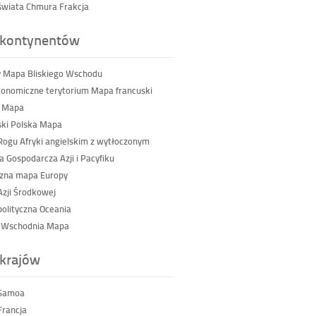
wiata Chmura Frakcja
kontynentów
 Mapa Bliskiego Wschodu
tonomiczne terytorium Mapa francuski
a Mapa
ski Polska Mapa
ogu Afryki angielskim z wytłoczonym
a Gospodarcza Azji i Pacyfiku
czna mapa Europy
zji Środkowej
olityczna Oceania
a Wschodnia Mapa
krajów
Samoa
rancja