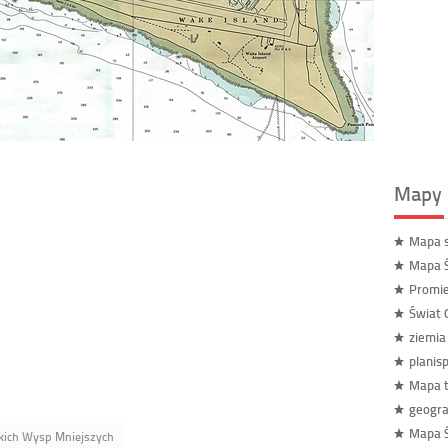
Mapy 
Mapa s
Mapa Ś
Promie
Świat
ziemia
planis
Mapa t
geogra
Mapa Ś
kich Wysp Mniejszych