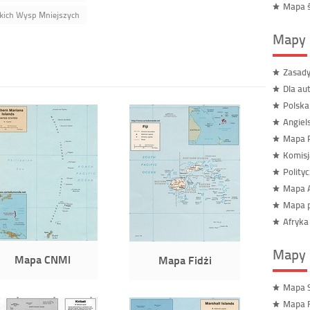
Mapa ś
kich Wysp Mniejszych
Mapy 
Zasady
Dla au
Polsk
Angiel
Mapa R
Komisj
Polity
Mapa A
Mapa p
Afryk
Mapy 
Mapa CNMI
Mapa Fidżi
Mapa 
Mapa F