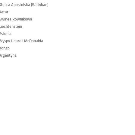
tolica Apostolska (Watykan)
Katar
Gwinea Równikowa
iechtenstein
stonia
yspy Heard i McDonalda
Kongo
Argentyna