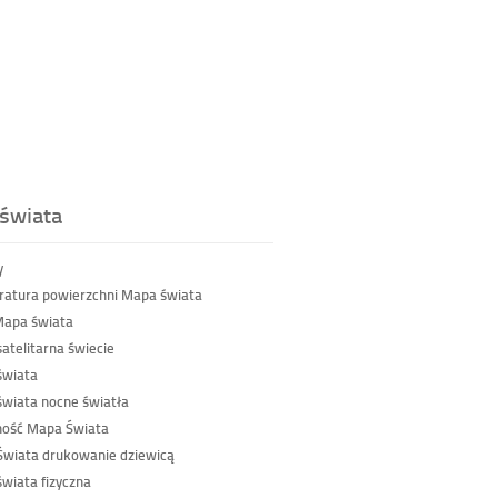
świata
y
atura powierzchni Mapa świata
Mapa świata
atelitarna świecie
świata
wiata nocne światła
ność Mapa Świata
wiata drukowanie dziewicą
wiata fizyczna