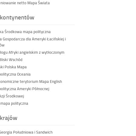
niowanie netto Mapa Świata
kontynentów
a Środkowa mapa polityczna
a Gospodarcza dla Ameryki Łacińskiej i
bów
ogu Afryki angielskim z wytłoczonym
liski Wschód
ski Polska Mapa
olityczna Oceania
tonomiczne terytorium Mapa English
olityczna Ameryki Północnej
zji Środkowej
 mapa polityczna
krajów
eorgia Południowa i Sandwich