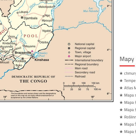
Mapy 
chmur
Temper
Atlas 
Mapa s
Mapa 
Mapa ś
Roślin
Mapa Ś
Mapa ś