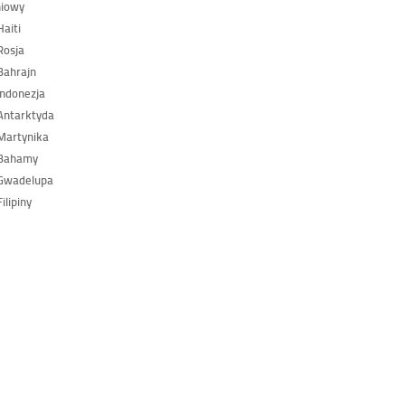
niowy
aiti
Rosja
Bahrajn
ndonezja
Antarktyda
Martynika
Bahamy
Gwadelupa
ilipiny