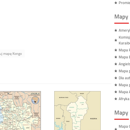
Promie
Mapy 
Ameryk
Komisj
Karai
Mapa R
uj mapę Kongo
Mapa B
Angiel
Mapa p
Dla au
Mapa p
Mapa A
Afryka
Mapy 
Mapa G